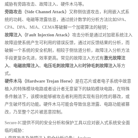
威胁有旁路攻击、故障注入、硬件木马等。
旁路攻击（Side Channel Attack）
又称侧信道攻击，利用嵌入式系
统的功耗、电磁等泄露信息，通过统计数学的分析方法比如SPA、
CPA、DPA、MIA、CEMA等破解一个加密算法的秘钥；
故障注入（Fault Injection Attack）
攻击分析是通过对加密系统注入
故障迫使系统产生可利用的错误反馈，通过对反馈结果的分析，而
破解一个系统的安全机制，相较于侧信道分析，故障注入分析方法
手段更复杂先进，效率更高。常见的故障注入方式有
激光故障注
入
、
电磁故障注入
、
电压毛刺故障注入
和
时钟毛刺故障注入
等方
式。
硬件木马（Hardware Trojan Horse）
是在芯片或者电子系统中故意
植入的特殊模块电路或者设计者无意留下的缺陷模块电路，在特殊
条件触法下，该模块能够被攻击者利用而实现有目的性的篡改，或
产生破坏性的功能。硬件木马可能会导致信息泄露、电路功能被篡
改，乃至整个芯片被恶意控制。
Secure-IC提供不同的安全分析和保护工具以应对嵌入式系统安全面
临的威胁：