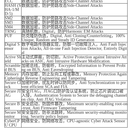
ECC
数据加密，防护旁路攻击Side-Channel Attacks
HASH (S
数据加密，防护旁路攻击Side-Channel Attacks
HA-1/M
D-5)
SM2
数据加密，防护旁路攻击Side-Channel Attacks
SM3
数据加密，防护旁路攻击Side-Channel Attacks
SM4
数据加密，防护旁路攻击Side-Channel Attacks
TRNG
真随机数，Digital，防护Harmonic EM Attacks
PUF
防克隆防伪造，Digital, Anti Cloning/Counterfeiting，100%
Unique, Random and Steady ID Generation
Digital S
数字电路传感器实现，防御一切故障注入，Anti Fault Injec
ensor
tion Attacks, All-in-one Fault Injection Detector, Entirely Digit
al
Active Sh
主动式屏蔽，防切割，Active Protection against Intrusive Att
ield
acks on ASIC, Anti Intrusive Hardware Modification.
Scramble
加密总线，防偷听，Encrypted Information to Prevent Probi
d BUS
ng on BUS, Anti Eavesdroping
Memory
内存加密，防止反向工程或篡改，Memory Protection Again
Ciphering
st Reverse Engineering and Tampering
Secure Cl
加密时钟，扰乱时钟以防同步，Anti Synchronization to pre
ock
vent efficient SCA and FIA
Secure JT
安全JTAG，JTAG口防护及认证系统，防止芯片调试口被
AG
入侵，Authentication System to Secure the debugging channel
on chip, Anti JTAG Violation
Secure B
安全启动，防固件篡改，Maximum security-enabling root-on
oot
-trust, Anti Firmware Tampering
Secure M
安全监控，防非法跳转，Maximum security-enabling monito
onitor
ring, Security policy bypass
CyberCP
网络安全，防网络攻击，CPU-agnostic Cyber Attack Sensor
U CPU