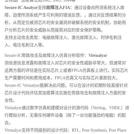
支持国产加密算法如SM2, SM3, SM4等
Secure-IC Analyzr
支持
故障注入FIA：
通过设备向所测系统注入故
障，迫使所测系统产生可利用的错误反馈，，通过对反馈结果的分
析，从而定位被测芯片的安全漏洞并破解系统的安全机制，协助用
户分析芯片的安全威胁从而提高对应的安全保护策略。
支持主动攻击类型：电磁故障注入、激光故障注入、时钟毛刺注
入、电压毛刺注入等。
Secure-IC旁路攻击及故障注入仿真分析软件：
Virtualyzr
测信道信息泄露和故障注入对芯片的安全性威胁非常大，但通常对
这两方面的评估是在实际芯片上或者FPGA仿真板上进行。实际芯片
生产需要时间和费用成本，FPGA仿真又与实际芯片差距较大，
Secure-IC Virtualyzr能解决此问题，可以在设计的初期阶段直接针对
芯片设计代码评估其加密算法实施在旁路攻击和故障注入方面的安
全性。
Virtualyzr通过数字仿真和建模对设计的源代码（Verilog、VHDL）进
行模拟分析，无需任何硬件设备（除了一台功能强劲的电脑）的配
合。
Virtualyzr支持不同级别的设计代码：RTL, Post-Synthesis, Post Place