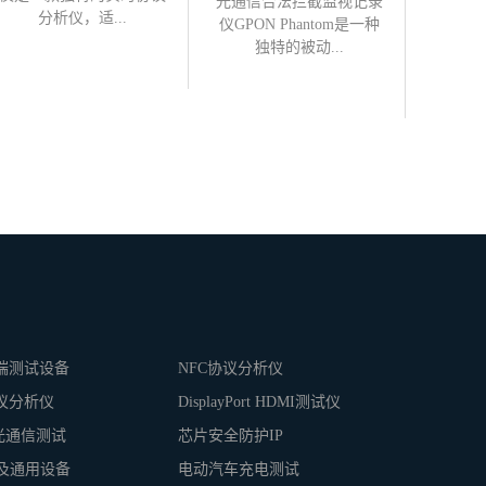
光通信合法拦截监视记录
Gfast
分析仪，适...
仪GPON Phantom是一种
非侵入
独特的被动...
终端测试设备
NFC协议分析仪
协议分析仪
DisplayPort HDMI测试仪
N光通信测试
芯片安全防护IP
及通用设备
电动汽车充电测试