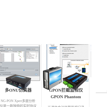
多ONU仿真器
GPON拦截监视仪
G.f
GPON Phantom
Gf
NG-PON Xpert多层分析
仪是一款独特的实时协议