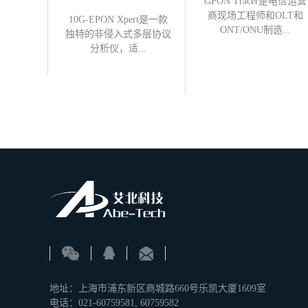
m™是一种
GPON Tracer是电信运营
装置，用
商现场工程师和OLT和
10G-EPON Xpert是一款
..
ONT/ONU制造...
独特的非侵入式多层协议
分析仪，适...
地址：上海市浦东新区商城路660号乐凯大厦1609室
电话：021-60759581, 60759582