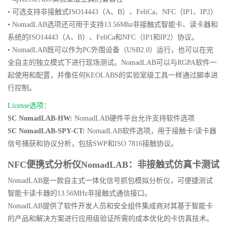
• 可选支持非接触式ISO14443（A、B）、FeliCa、NFC（IP1、IP2）
• NomadLAB选项还可用于支持13.56Mhz非接触式智能卡、读卡器和
系统的ISO14443（A、B）、FeliCa和NFC（IP1和IP2）协议。
• NomadLAB既可以作为PC外围设备（USB2.0）运行，也可以在完
全自主的独立模式下进行现场测试。NomadLAB可以与RGPA软件一
起使用和配置，并像任何KEOLABS的实验室级工具一样通过脚本进
行控制。
License选项：
SC NomadLAB-HW:
NomadLAB硬件平台允许支持软件选项
SC NomadLAB-SPY-CT:
NomadLAB软件选项，用于接触卡/读卡器
信号捕获和协议分析，包括SWP和ISO 7816接触协议。
NFC便携式分析仪NomadLAB：非接触式仿真卡测试
NomadLAB是一款
自主式一体化信号抓包模拟分析仪，可便捷测试
智能卡读卡器的13.56MHz非接触式通信接口。
NomadLAB提供了软件开发人员和安全组件集成商对其基于智能卡
的产品和解决方案进行应用级验证所需的成本优化的卡仿真技术。