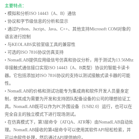
主要特点：
• 模拟和分析ISO 14443（A、B）通信
• 协议和字节级信息的分析和显示
• 通过Python、Jscript、Java、C++、其他支持Microsoft COM对象的
语言进行控制
• 与KEOLABS实验室级工具的兼容性
• 可选的ISO 7816协议仿真支持
• NomadLAB提供应用级信号仿真和协议分析，用于测试为13.56Mhz
非接触式通信接口实现ISO 14443（A、B类型）协议的智能卡读卡
器。它包括添加对ISO 7816协议的支持以测试接触式读卡器的可能
性。
• NomadLAB的价格和测试功能专为集成商和软件开发人员量身定
制，使其成为需要为开发和支持团队配备设备的公司的理想验证工
具。NomadLAB既可以作为PC外围设备（USB2.0）运行，也可以在
完全自主的独立模式下进行现场测试。
• 在仿真模式下，第3层命令（ATQA、ATR等）由NomadLAB自动处
理。NomadLAB接收的第4层命令可以使用其软件API轻松检索，并
可以由软件处理，然后通过API提供响应。