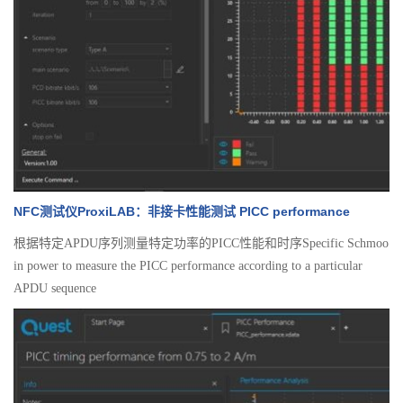
NFC测试仪ProxiLAB：非接卡性能测试 PICC performance
根据特定APDU序列测量特定功率的PICC性能和时序Specific Schmoo
in power to measure the PICC performance according to a particular
APDU sequence