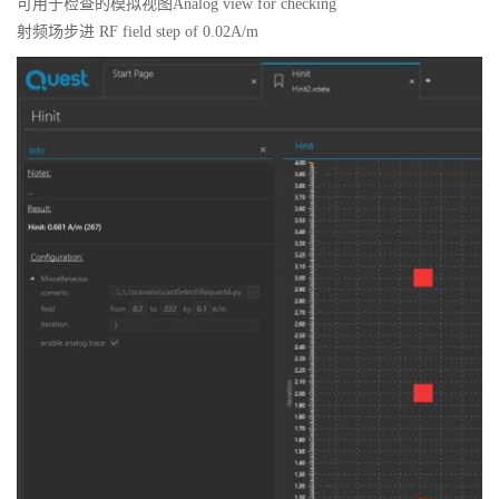
可用于检查的模拟视图Analog view for checking
射频场步进 RF field step of 0.02A/m