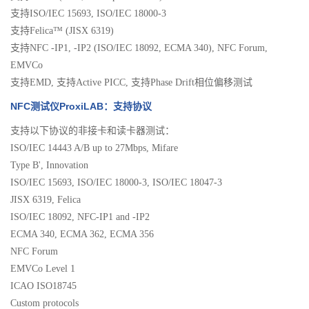
支持ISO/IEC 15693, ISO/IEC 18000-3
支持Felica™ (JISX 6319)
支持NFC -IP1, -IP2 (ISO/IEC 18092, ECMA 340), NFC Forum,
EMVCo
支持EMD, 支持Active PICC, 支持Phase Drift相位偏移测试
NFC测试仪ProxiLAB：支持协议
支持以下协议的非接卡和读卡器测试：
ISO/IEC 14443 A/B up to 27Mbps, Mifare
Type B', Innovation
ISO/IEC 15693, ISO/IEC 18000-3, ISO/IEC 18047-3
JISX 6319, Felica
ISO/IEC 18092, NFC-IP1 and -IP2
ECMA 340, ECMA 362, ECMA 356
NFC Forum
EMVCo Level 1
ICAO ISO18745
Custom protocols